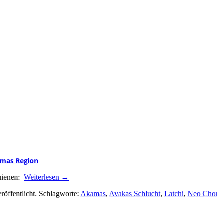
amas Region
chienen:
Weiterlesen
→
röffentlicht. Schlagworte:
Akamas
,
Avakas Schlucht
,
Latchi
,
Neo Chor