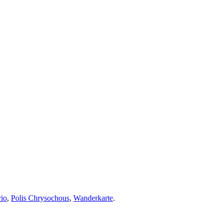
io
,
Polis Chrysochous
,
Wanderkarte
.