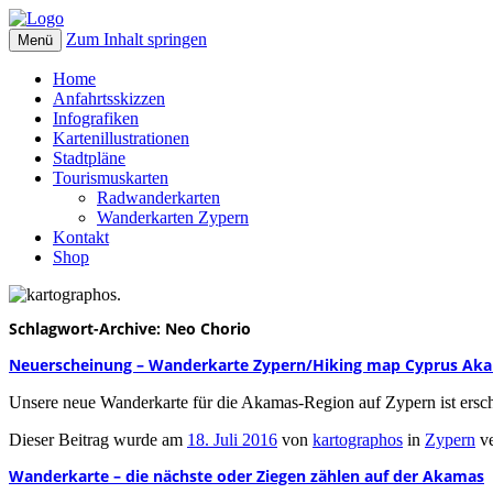
Zum Inhalt springen
Menü
kartographos.
Ihr Weg zur individuellen Landkarte.
Home
Anfahrtsskizzen
Infografiken
Kartenillustrationen
Stadtpläne
Tourismuskarten
Radwanderkarten
Wanderkarten Zypern
Kontakt
Shop
Schlagwort-Archive:
Neo Chorio
Neuerscheinung – Wanderkarte Zypern/Hiking map Cyprus Ak
Unsere neue Wanderkarte für die Akamas-Region auf Zypern ist ers
Dieser Beitrag wurde am
18. Juli 2016
von
kartographos
in
Zypern
ve
Wanderkarte – die nächste oder Ziegen zählen auf der Akamas