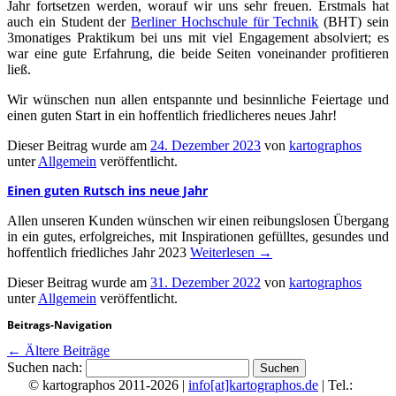
Jahr fortsetzen werden, worauf wir uns sehr freuen. Erstmals hat
auch ein Student der
Berliner Hochschule für Technik
(BHT) sein
3monatiges Praktikum bei uns mit viel Engagement absolviert; es
war eine gute Erfahrung, die beide Seiten voneinander profitieren
ließ.
Wir wünschen nun allen entspannte und besinnliche Feiertage und
einen guten Start in ein hoffentlich friedlicheres neues Jahr!
Dieser Beitrag wurde am
24. Dezember 2023
von
kartographos
unter
Allgemein
veröffentlicht.
Einen guten Rutsch ins neue Jahr
Allen unseren Kunden wünschen wir einen reibungslosen Übergang
in ein gutes, erfolgreiches, mit Inspirationen gefülltes, gesundes und
hoffentlich friedliches Jahr 2023
Weiterlesen
→
Dieser Beitrag wurde am
31. Dezember 2022
von
kartographos
unter
Allgemein
veröffentlicht.
Beitrags-Navigation
←
Ältere Beiträge
Suchen nach:
© kartographos 2011-2026 |
info[at]kartographos.de
| Tel.: