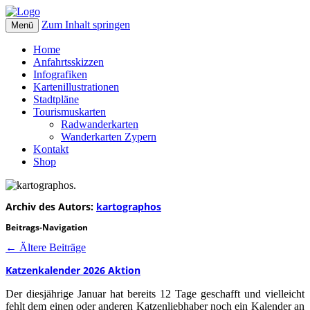
Zum Inhalt springen
Menü
kartographos.
Ihr Weg zur individuellen Landkarte.
Home
Anfahrtsskizzen
Infografiken
Kartenillustrationen
Stadtpläne
Tourismuskarten
Radwanderkarten
Wanderkarten Zypern
Kontakt
Shop
Archiv des Autors:
kartographos
Beitrags-Navigation
←
Ältere Beiträge
Katzenkalender 2026 Aktion
Der diesjährige Januar hat bereits 12 Tage geschafft und vielleicht
fehlt dem einen oder anderen Katzenliebhaber noch ein Kalender an