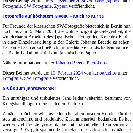
Dieser Beitrag wurde am
6. Dezember 2024
von
kartographos
unter
Fotografie
,
SW-Fotografie
,
Zypern
veröffentlicht.
Fotografie auf höchstem Niveau – Koichiro Kurita
Für Freunde der klassischen SW-Fotografie bietet sich in Berlin nun
noch bis zum 5. März 2024 die wohl einzigartige Gelegenheit, die
wunderbaren Arbeiten des japanischen Fotografen Koichiro Kurita
in einer Einzelausstellung in der Galerie Johanna Breede zu sehen.
Es handelt sich ausschließlich um meditative Landschaftsaufnahmen
als Platin-Palladium-Prints auf japanischem Papier.
Nähere Informationen unter
Johanna Breede Photokunst
.
Dieser Beitrag wurde am
10. Februar 2024
von
kartographos
unter
Fotografie
,
SW-Fotografie
veröffentlicht.
Grüße zum Jahreswechsel
Ein unruhiges und turbulentes Jahr, leider weiterhin bestimmt von
Kriegshandlungen, neigt sich dem Ende zu.
Zunächst möchten wir uns jedoch bei allen unseren Kunden für die
stets angenehme und produktive Zusammenarbeit bedanken. Es hat
wieder viel Freude gemacht, Sie mit individuellen Landkarten zu
versorgen! Es gab spannende Projekte, die sich auch ins nächste