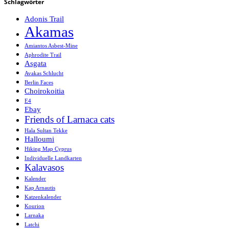
Schlagwörter
Adonis Trail
Akamas
Amiantos Asbest-Mine
Aphrodite Trail
Asgata
Avakas Schlucht
Berlin Faces
Choirokoitia
E4
Ebay
Friends of Larnaca cats
Hala Sultan Tekke
Halloumi
Hiking Map Cyprus
Individuelle Landkarten
Kalavasos
Kalender
Kap Arnautis
Katzenkalender
Kourion
Larnaka
Latchi