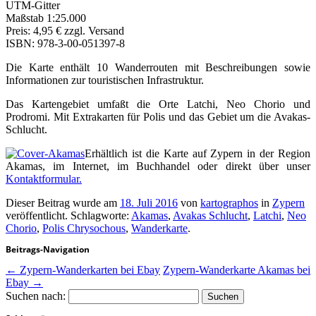
UTM-Gitter
Maßstab 1:25.000
Preis: 4,95 € zzgl. Versand
ISBN: 978-3-00-051397-8
Die Karte enthält 10 Wanderrouten mit Beschreibungen sowie
Informationen zur touristischen Infrastruktur.
Das Kartengebiet umfaßt die Orte Latchi, Neo Chorio und
Prodromi. Mit Extrakarten für Polis und das Gebiet um die Avakas-
Schlucht.
Erhältlich ist die Karte auf Zypern in der Region
Akamas, im Internet, im Buchhandel oder direkt über unser
Kontaktformular.
Dieser Beitrag wurde am
18. Juli 2016
von
kartographos
in
Zypern
veröffentlicht. Schlagworte:
Akamas
,
Avakas Schlucht
,
Latchi
,
Neo
Chorio
,
Polis Chrysochous
,
Wanderkarte
.
Beitrags-Navigation
←
Zypern-Wanderkarten bei Ebay
Zypern-Wanderkarte Akamas bei
Ebay
→
Suchen nach: