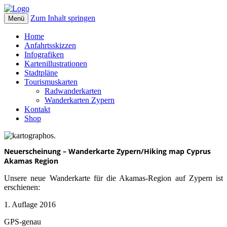
Zum Inhalt springen
Menü
kartographos.
Ihr Weg zur individuellen Landkarte.
Home
Anfahrtsskizzen
Infografiken
Kartenillustrationen
Stadtpläne
Tourismuskarten
Radwanderkarten
Wanderkarten Zypern
Kontakt
Shop
Neuerscheinung – Wanderkarte Zypern/Hiking map Cyprus
Akamas Region
Unsere neue Wanderkarte für die Akamas-Region auf Zypern ist
erschienen:
1. Auflage 2016
GPS-genau