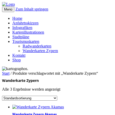
Zum Inhalt springen
Menü
kartographos.
Ihr Weg zur individuellen Landkarte.
Home
Anfahrtsskizzen
Infografiken
Kartenillustrationen
Stadtpläne
Tourismuskarten
Radwanderkarten
Wanderkarten Zypern
Kontakt
Shop
Start
/ Produkte verschlagwortet mit „Wanderkarte Zypern“
Wanderkarte Zypern
Alle 3 Ergebnisse werden angezeigt
Wanderkarte Zypern Akamas