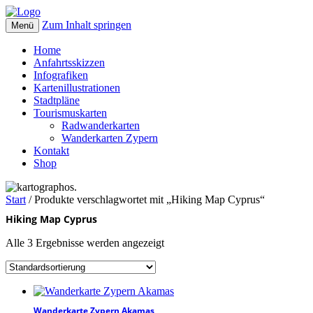
Zum Inhalt springen
Menü
kartographos.
Ihr Weg zur individuellen Landkarte.
Home
Anfahrtsskizzen
Infografiken
Kartenillustrationen
Stadtpläne
Tourismuskarten
Radwanderkarten
Wanderkarten Zypern
Kontakt
Shop
Start
/ Produkte verschlagwortet mit „Hiking Map Cyprus“
Hiking Map Cyprus
Alle 3 Ergebnisse werden angezeigt
Wanderkarte Zypern Akamas